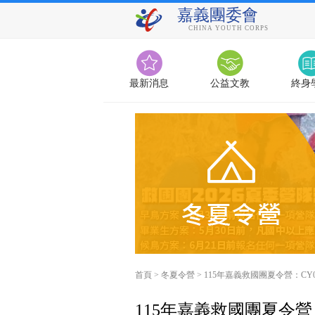
嘉義團委會
CHINA YOUTH CORPS
最新消息
公益文教
終身
首頁
>
冬夏令營
>
115年嘉義救國團夏令營：CY
115年嘉義救國團夏令營