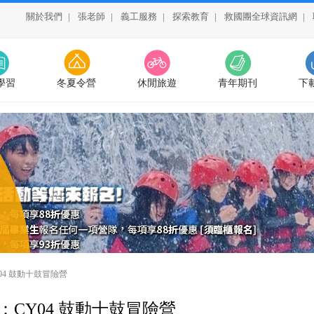
關於我們
|
張老師
|
義工服務
|
探索教育
|
救國團全球資訊網
|
學習
冬夏令營
休閒旅遊
青年期刊
下
04 鼓動十鼓冒險營
：CY04 鼓動十鼓冒險營