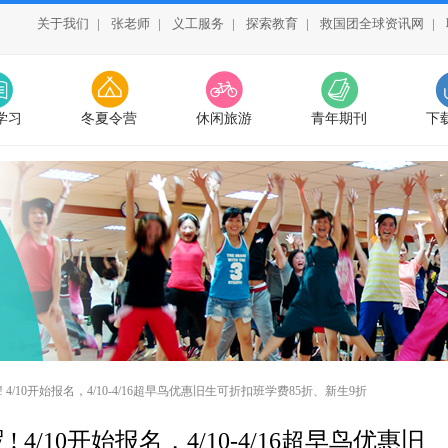
关于我们
|
张老师
|
义工服务
|
探索教育
|
救国团全球资讯网
|
学习
冬夏令营
休闲旅游
青年期刊
下
 ! 4/10开始报名，4/10-4/16超早鸟优惠旧生可折扣班学费85折、新生9折
! 4/10开始报名，4/10-4/16超早鸟优惠旧