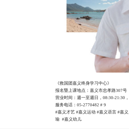
《救国团嘉义终身学习中心》
报名暨上课地点：嘉义市忠孝路307号
营业时间：週一至週日，08:30-21:30
服务电话：05-2770482 # 9
#嘉义才艺 #嘉义运动 #嘉义语言 #嘉义
瑜 #嘉义幼儿