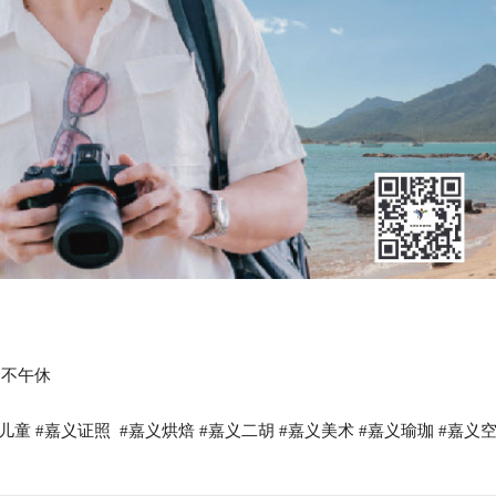
，不午休
儿童 #嘉义证照 #嘉义烘焙 #嘉义二胡 #嘉义美术 #嘉义瑜珈 #嘉义