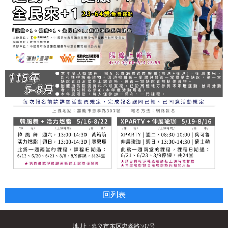
回列表
地 址 : 嘉义市东区忠孝路307号