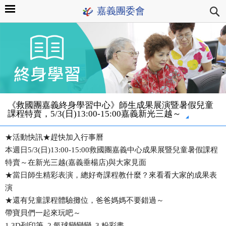
嘉義團委會
《救國團嘉義終身學習中心》師生成果展演暨暑假兒童
課程特賣，5/3(日)13:00-15:00嘉義新光三越～
★活動快訊★趕快加入行事曆
本週日5/3(日)13:00-15:00救國團嘉義中心成果展暨兒童暑假課程
特賣～在新光三越(嘉義垂楊店)與大家見面
★當日師生精彩表演，總好奇課程教什麼？來看看大家的成果表
演
★還有兒童課程體驗攤位，爸爸媽媽不要錯過～
帶寶貝們一起來玩吧～
1 3D列印筆 2 氣球變變變 3 粉彩畫