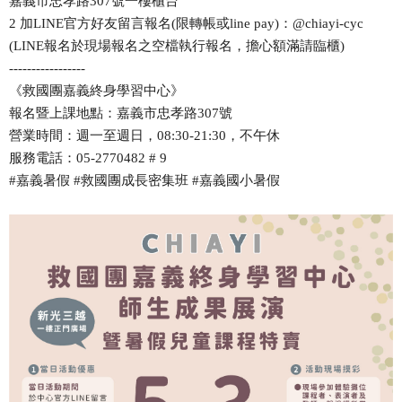
嘉義市忠孝路307號一樓櫃台
2 加LINE官方好友留言報名(限轉帳或line pay)：@chiayi-cyc
(LINE報名於現場報名之空檔執行報名，擔心額滿請臨櫃)
-----------------
《救國團嘉義終身學習中心》
報名暨上課地點：嘉義市忠孝路307號
營業時間：週一至週日，08:30-21:30，不午休
服務電話：05-2770482 # 9
#嘉義暑假 #救國團成長密集班 #嘉義國小暑假