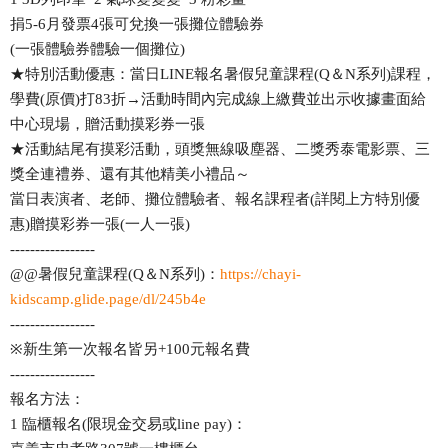
捐5-6月發票4張可兌換一張攤位體驗券
(一張體驗券體驗一個攤位)
★特別活動優惠：當日LINE報名暑假兒童課程(Q＆N系列)課程，
學費(原價)打83折→活動時間內完成線上繳費並出示收據畫面給
中心現場，贈活動摸彩券一張
★活動結尾有摸彩活動，頭獎無線吸塵器、二獎秀泰電影票、三
獎全連禮券、還有其他精美小禮品～
當日表演者、老師、攤位體驗者、報名課程者(詳閱上方特別優
惠)贈摸彩券一張(一人一張)
-----------------
@@暑假兒童課程(Q＆N系列)：
https://chayi-
kidscamp.glide.page/dl/245b4e
-----------------
※新生第一次報名皆另+100元報名費
-----------------
報名方法：
1 臨櫃報名(限現金交易或line pay)：