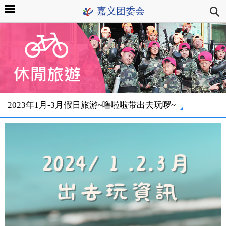
嘉义团委会
2023年1月-3月假日旅游~噜啦啦带出去玩啰~