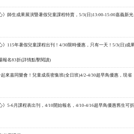
師生成果展演暨暑假兒童課程特賣，5/3(日)13:00-15:00嘉義新光
115年暑假兒童課程出刊！4/30限時優惠，只有一天！5/3(日)成
報名83折(詳情點擊閱讀)
起來嘉同樂會！兒童成長密集班(全日班)4/2-4/30超早鳥優惠，現省
5-6月課程表出刊，4/10開始報名，4/10-4/16超早鳥優惠舊生可