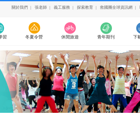
關於我們
|
張老師
|
義工服務
|
探索教育
|
救國團全球資訊網
|
學習
冬夏令營
休閒旅遊
青年期刊
下