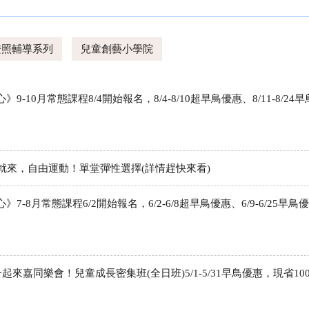
證照輔導系列
兒童創藝小學院
-10月常態課程8/4開始報名，8/4-8/10超早鳥優惠、8/11-8/24早
有空就來，自由運動！單堂彈性選擇(詳情趕快來看)
-8月常態課程6/2開始報名，6/2-6/8超早鳥優惠、6/9-6/25早鳥優
起來嘉同樂會！兒童成長密集班(全日班)5/1-5/31早鳥優惠，現省100