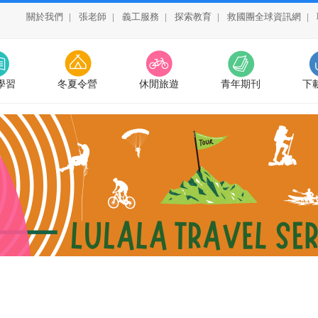
關於我們
|
張老師
|
義工服務
|
探索教育
|
救國團全球資訊網
|
學習
冬夏令營
休閒旅遊
青年期刊
下