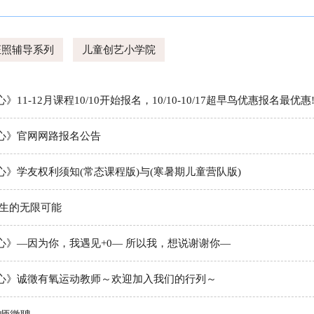
证照辅导系列
儿童创艺小学院
1-12月课程10/10开始报名，10/10-10/17超早鸟优惠报名最优惠
心》官网网路报名公告
》学友权利须知(常态课程版)与(寒暑期儿童营队版)
人生的无限可能
心》—因为你，我遇见+0— 所以我，想说谢谢你—
心》诚徵有氧运动教师～欢迎加入我们的行列～